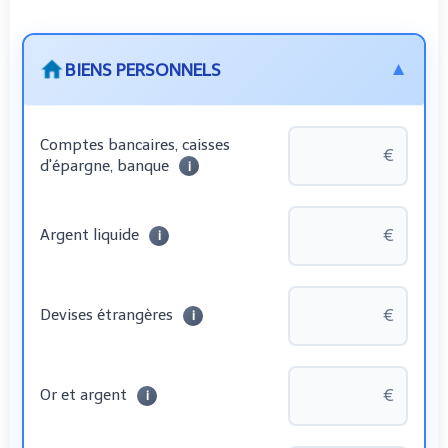
BIENS PERSONNELS
▼
Comptes bancaires, caisses
d'épargne, banque
i
Argent liquide
i
Devises étrangères
i
Or et argent
i